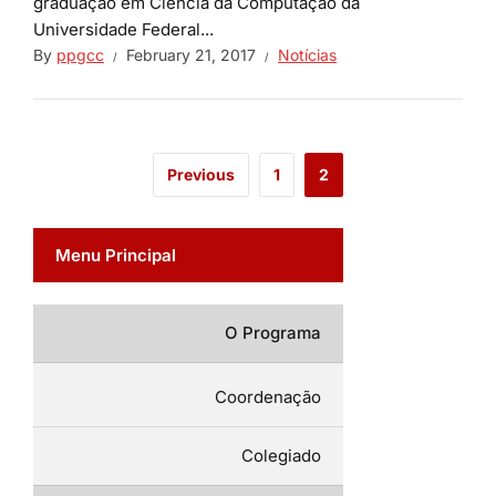
graduação em Ciência da Computação da
Universidade Federal...
By
ppgcc
February 21, 2017
Notícias
Previous
1
2
Menu Principal
O Programa
Coordenação
Colegiado