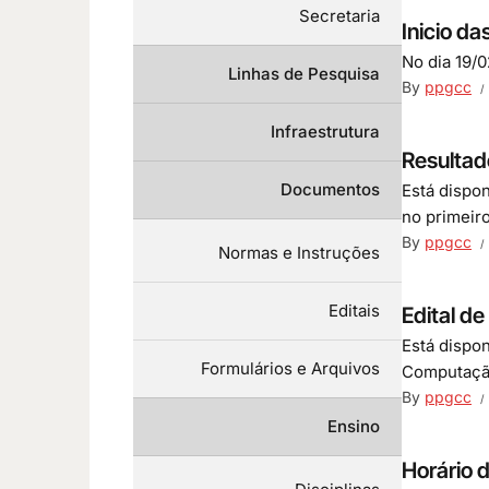
Secretaria
Inicio d
No dia 19/
Linhas de Pesquisa
By
ppgcc
Infraestrutura
Resultad
Documentos
Está dispo
no primeir
By
ppgcc
Normas e Instruções
Editais
Edital d
Está dispo
Formulários e Arquivos
Computação
By
ppgcc
Ensino
Horário 