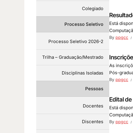
Colegiado
Resultad
Está dispo
Processo Seletivo
Computação
By
ppgcc
Processo Seletivo 2026-2
Inscriçõ
Trilha – Graduação/Mestrado
As inscriç
Pós-gradua
Disciplinas Isoladas
By
ppgcc
Pessoas
Edital d
Docentes
Está dispo
Computação
Discentes
By
ppgcc