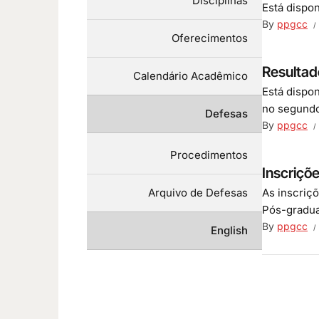
Disciplinas
Está dispo
By
ppgcc
Oferecimentos
Resultad
Calendário Acadêmico
Está dispo
no segundo
Defesas
By
ppgcc
Procedimentos
Inscriçõ
Arquivo de Defesas
As inscriç
Pós-gradua
By
ppgcc
English