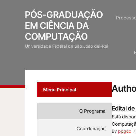
PÓS-GRADUAÇÃO
Processo
EM CIÊNCIA DA
COMPUTAÇÃO
Universidade Federal de São João del-Rei
Autho
Menu Principal
Edital d
O Programa
Está dispo
Computação
Coordenação
By
ppgcc