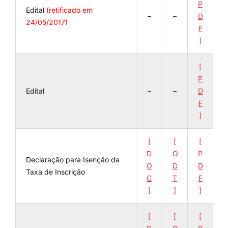
P
Edital
(retificado em
–
–
D
24/05/2017)
F
]
[
P
Edital
–
–
D
F
]
[
[
[
D
O
P
Declaração para Isenção da
O
D
D
Taxa de Inscrição
C
T
F
]
]
]
[
[
[