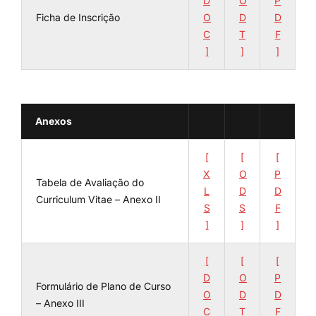
D
O
P
Ficha de Inscrição
O
D
D
C
T
F
]
]
]
Anexos
[
[
[
X
O
P
Tabela de Avaliação do
L
D
D
Curriculum Vitae – Anexo II
S
S
F
]
]
]
[
[
[
D
O
P
Formulário de Plano de Curso
O
D
D
– Anexo III
C
T
F