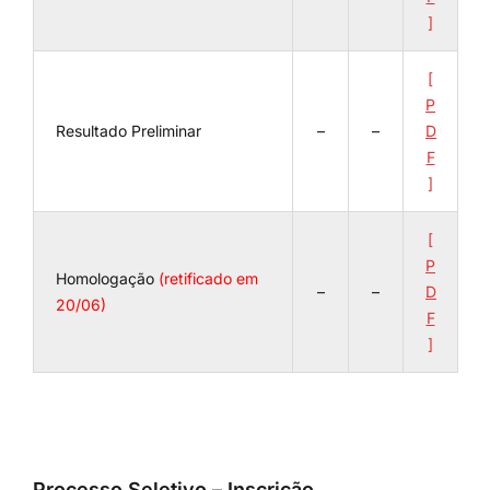
]
[
P
Resultado Preliminar
–
–
D
F
]
[
P
Homologação
(retificado em
–
–
D
20/06)
F
]
Processo Seletivo – Inscrição